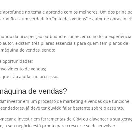
e aprofunde no tema e aprenda com os melhores. Um dos principa
on Ross, um verdadeiro “mito das vendas” e autor de obras incrív
 mundo da prospecção outbound e conhecer como foi a experiência
 autor, existem três pilares essenciais para quem tem planos de
a máquina de vendas, sendo:
 oportunidades;
nvolvimento de vendas;
 que irão ajudar no processo.
 máquina de vendas?
da” investir em um processo de marketing e vendas que funcione 
endedores, já deve ter ouvido falar bastante sobre o assunto.
começar a investir em ferramentas de CRM ou alavancar a sua gera
to, o seu negócio está pronto para crescer e se desenvolver.