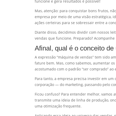
funcione e gera resultados é possível!
Mas, atenção: para conquistar bons frutos, não
empresa por meio de uma visão estratégica, id
ações certeiras para se sobressair entre a con
Diante disso, decidimos dividir com nossos lei
vendas que funcione. Preparado? Acompanhe 
Afinal, qual é o conceito 
A expressão “máquina de vendas” tem sido a
fature bem. Mas, como sabemos, aumentar os re
acostumado com o padrão “ser comprado” ao e
Para tanto, a empresa precisa investir em um
corporação — do marketing, passando pelo com
Ficou confuso? Para entender melhor, vamos at
transmite uma ideia de linha de produção, on
uma otimização frequente.
Aplicando essa ideia ao universo das vendas, 