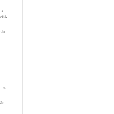
is
eis,
 da
— e,
ção