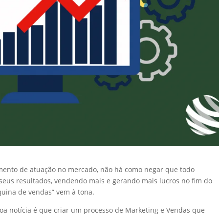
gmento de atuação no mercado, não há como negar que todo
s seus resultados, vendendo mais e gerando mais lucros no fim do
uina de vendas” vem à tona.
boa notícia é que criar um processo de Marketing e Vendas que