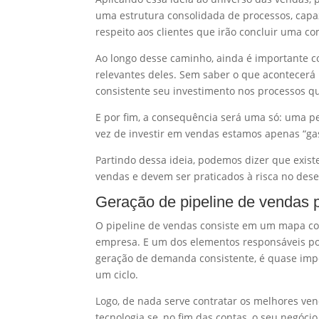
uma estrutura consolidada de processos, capa
respeito aos clientes que irão concluir uma c
Ao longo desse caminho, ainda é importante co
relevantes deles. Sem saber o que acontecer
consistente seu investimento nos processos
E por fim, a consequência será uma só: uma pe
vez de investir em vendas estamos apenas “ga
Partindo dessa ideia, podemos dizer que exi
vendas e devem ser praticados à risca no dese
Geração de pipeline de vendas p
O pipeline de vendas consiste em um mapa com
empresa. E um dos elementos responsáveis po
geração de demanda consistente, é quase impo
um ciclo.
Logo, de nada serve contratar os melhores ve
tecnologia se, no fim das contas, o seu negóci