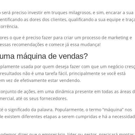
 será preciso investir em truques milagrosos, e sim, encarar a sua
entificando as dores dos clientes, qualificando a sua equipe e tra
corrência.
tores o que é preciso fazer para criar um processo de marketing e
essas recomendações e comece já essa mudança!
de uma máquina de vendas?
mplamente usada por quem deseja fazer com que um negócio cresç
sultados não é uma tarefa fácil, principalmente se você está
m vez de efetivamente estar vendendo.
 conjunto de ações, em uma dinâmica presente em todas as áreas 
ercial, até os seus fornecedores.
é o significado da palavra. Popularmente, o termo “máquina” nos
de existem diferentes etapas a serem cumpridas e há a necessida
podemos dizer que o empresário, líder ou gestor, precisará montar