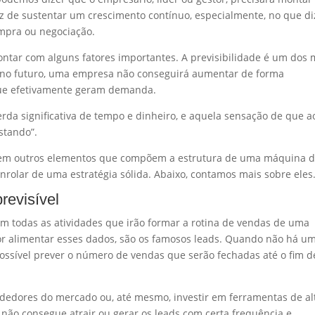
z de sustentar um crescimento contínuo, especialmente, no que di
ompra ou negociação.
ntar com alguns fatores importantes. A previsibilidade é um dos 
á no futuro, uma empresa não conseguirá aumentar de forma
 que efetivamente geram demanda.
rda significativa de tempo e dinheiro, e aquela sensação de que 
stando”.
stem outros elementos que compõem a estrutura de uma máquina 
nrolar de uma estratégia sólida. Abaixo, contamos mais sobre eles
revisível
 todas as atividades que irão formar a rotina de vendas de uma
r alimentar esses dados, são os famosos leads. Quando não há u
ssível prever o número de vendas que serão fechadas até o fim d
ndedores do mercado ou, até mesmo, investir em ferramentas de al
o não consegue atrair ou gerar os leads com certa frequência e