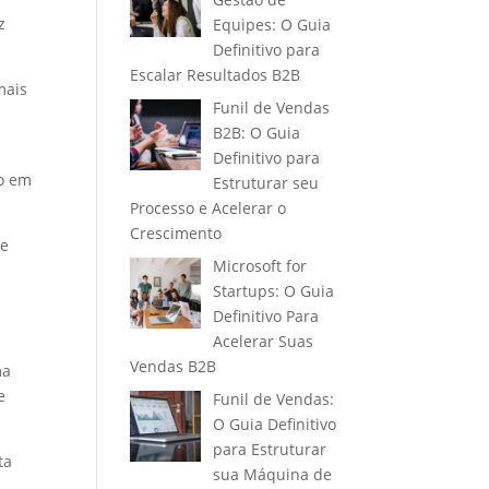
z
Equipes: O Guia
Definitivo para
Escalar Resultados B2B
mais
Funil de Vendas
B2B: O Guia
Definitivo para
ao em
Estruturar seu
Processo e Acelerar o
Crescimento
de
Microsoft for
.
Startups: O Guia
Definitivo Para
Acelerar Suas
Vendas B2B
ma
e
Funil de Vendas:
O Guia Definitivo
para Estruturar
ta
sua Máquina de