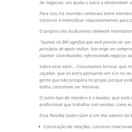
de negócios: um ajuda o outro a desenvolver s
Para isso, há reuniões semanais entre membros
construir e intensificar relacionamentos para 
O próprio site do Business Network Internationa
“
Sucesso no BNI significa que você precisa ser u
princípios de apoio mútuo. Isso exige um compro
(Ganhar Contribuindo): referenciando negócios a
Sobre esse valor… Costumamos brincar que no
caçador, que só entra pensando em si e no seu
gente que não prospera no grupo, porque está
bolha, costumam ser minoria).
O outro tipo de membro é o doador, que está d
profissional que trabalha com vendas, como eu
Essa filosofia Givers Gain é um dos valores do 
Construção de relações: construir relaciona