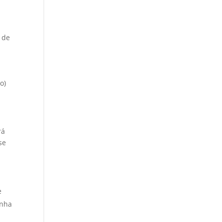
 de
o)
rá
se
e
enha