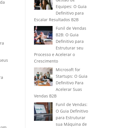
uda
Equipes: O Guia
Definitivo para
Escalar Resultados B2B
Funil de Vendas
B2B: O Guia
Definitivo para
ara
Estruturar seu
Processo e Acelerar o
 seus
Crescimento
Microsoft for
Startups: O Guia
ra
Definitivo Para
Acelerar Suas
Vendas B2B
Funil de Vendas:
O Guia Definitivo
para Estruturar
sua Máquina de
 com