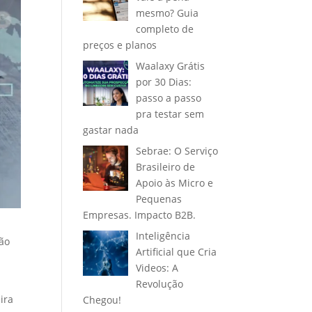
mesmo? Guia
completo de
preços e planos
Waalaxy Grátis
por 30 Dias:
passo a passo
pra testar sem
gastar nada
Sebrae: O Serviço
Brasileiro de
Apoio às Micro e
Pequenas
Empresas. Impacto B2B.
Inteligência
ção
Artificial que Cria
Videos: A
Revolução
ira
Chegou!