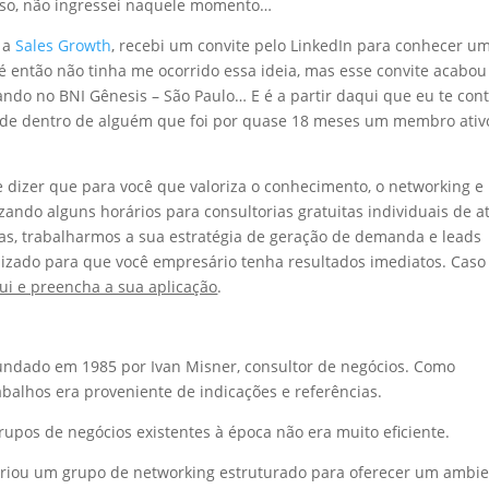
isso, não ingressei naquele momento…
 a
Sales Growth
, recebi um convite pelo LinkedIn para conhecer u
é então não tinha me ocorrido essa ideia, mas esse convite acabo
ndo no BNI Gênesis – São Paulo… E é a partir daqui que eu te cont
o de dentro de alguém que foi por quase 18 meses um membro ativ
 dizer que para você que valoriza o conhecimento, o networking e
zando alguns horários para consultorias gratuitas individuais de a
das, trabalharmos a sua estratégia de geração de demanda e leads
lizado para que você empresário tenha resultados imediatos. Caso
ui e preencha a sua aplicação
.
fundado em 1985 por Ivan Misner, consultor de negócios. Como
abalhos era proveniente de indicações e referências.
rupos de negócios existentes à época não era muito eficiente.
 criou um grupo de networking estruturado para oferecer um ambi