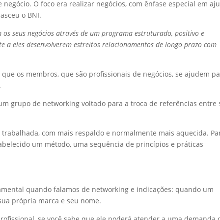
de negócio. O foco era realizar negócios, com ênfase especial em aj
nasceu o BNI.
s seus negócios através de um programa estruturado, positivo e
te a eles desenvolverem estreitos relacionamentos de longo prazo com
”
om que os membros, que são profissionais de negócios, se ajudem p
.
 um grupo de networking voltado para a troca de referências entre
r trabalhada, com mais respaldo e normalmente mais aquecida. Pa
estabelecido um método, uma sequência de princípios e práticas
amental quando falamos de networking e indicações: quando um
 sua própria marca e seu nome.
o profissional, se você sabe que ele poderá atender a uma demanda