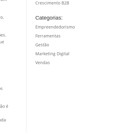
Crescimento B2B
o,
Categorias:
Empreendedorismo
es.
Ferramentas
que
Gestão
Marketing Digital
Vendas
os
não é
ada