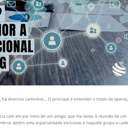
, há diversos caminhos… O principal é entender o modo de opera
.
ncia com ele por meio de um amigo, que me levou à reunião de um
mbros detém uma especialidade exclusiva, e naquele grupo a cade